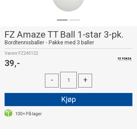
FZ Amaze TT Ball 1-star 3-pk.
Bordtennisballer - Pakke med 3 baller
Varenr:
FZ240122
39,-
-
+
Kjøp
100+
På lager