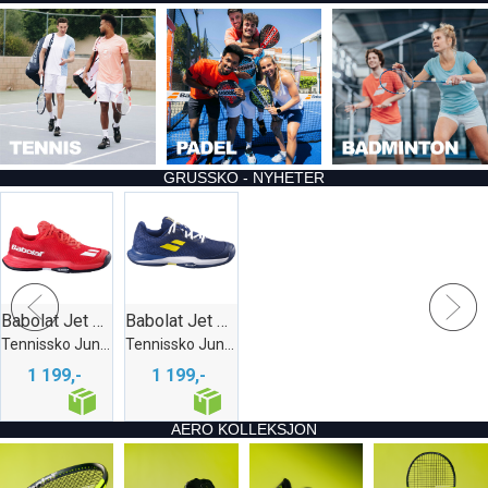
GRUSSKO - NYHETER
Babolat Jet Mach 3 Clay Jr Rød
Babolat Jet Mach 3 Clay Gutt Marine
Tennissko Junior - Grus
Tennissko Junior - Grus
1 199,-
1 199,-
AERO KOLLEKSJON