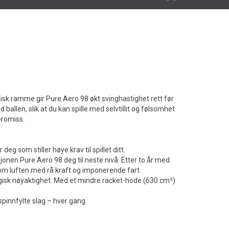
amisk ramme gir Pure Aero 98 økt svinghastighet rett før
ballen, slik at du kan spille med selvtillit og følsomhet
promiss.
eg som stiller høye krav til spillet ditt.
sjonen Pure Aero 98 deg til neste nivå. Etter to år med
om luften med rå kraft og imponerende fart.
urgisk nøyaktighet. Med et mindre racket-hode (630 cm²)
spinnfylte slag – hver gang.