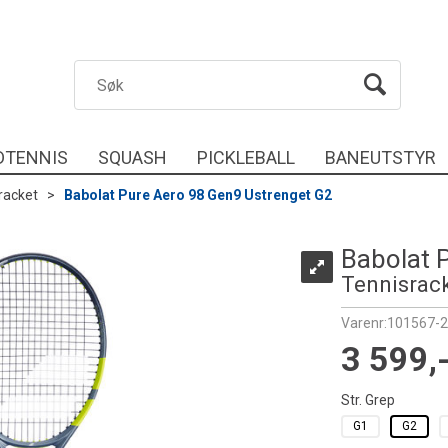
DTENNIS
SQUASH
PICKLEBALL
BANEUTSTYR
racket
>
Babolat Pure Aero 98 Gen9 Ustrenget G2
Babolat 
Tennisrack
Varenr:
101567-2
3 599,
Str. Grep
G1
G2