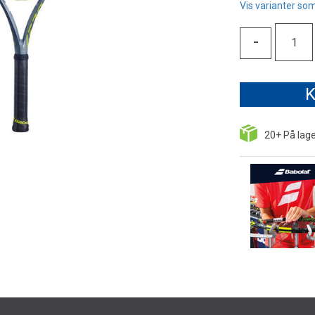
Vis varianter som
-
K
20+
På lag