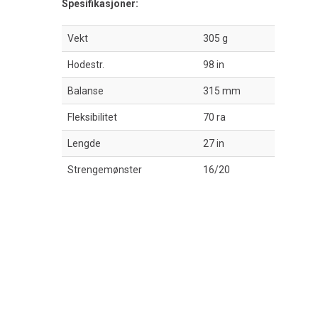
Spesifikasjoner:
Vekt
305 g
Hodestr.
98 in
Balanse
315 mm
Fleksibilitet
70 ra
Lengde
27 in
Strengemønster
16/20