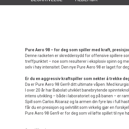
Pure Aero 98 – for deg som spiller med kraft, presis
Denne racketen er skreddersydd for offensive spillere som 
treffpunktet – noe som resulterer i eksplosiv spinn og mer 
selv i høy intensitet. Den nye Pure Aero 98 er laget for
Er du en aggressiv kraftspiller som nekter å trekke deg
Da er Pure Aero 98 Gen9 ditt ultimate våpen. Med kirurgisk p
I over 20 år har Babolat utviklet banebrytende spinnteknolo
intens utvikling – både i laboratoriet og på banen – er 
Spill som Carlos Alcaraz og la armen din fyre løs i full 
får du en presisjon og selvtillit som virkelig gjør en forskjell
Pure Aero 98 Gen9 er for deg som vil løfte spillet til nye