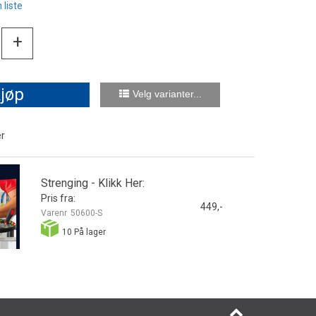
 liste
+
jøp
Velg varianter...
er
Strenging - Klikk Her:
Pris fra:
449,-
Varenr
50600-S
10
På lager