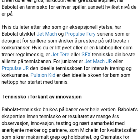
Enten du er en grus, hardcourt eller gressbanespiller, har
Babolat en tennissko for enhver spiller, uansett hvilket nivå de
er på.
Hvis du leter etter sko som gir eksepsjonell ytelse, har
Babolat utviklet
Jet Mach
og
Propulse Fury
seriene som er
designet for spillere som ønsker å prestere på sitt beste i
konkurranser. Hvis du er litt øvet eller er en klubbspiller som
trener regelmessig, er
Jet Tere
eller
SFX
tennissko din beste
allierte på tennisbanen. For juniorer er
Jet Mach JR
eller
Propulse JR
den ideelle tennisskoen for intensiv trening og
konkurranse.
Pulsion Kid
er den ideelle skoen for barn som
nettopp har startet med tennis.
Tennissko i forkant av innovasjon
Babolat-tennissko brukes på baner over hele verden. Babolat’s
ekspertise innen tennissko er resultatet av mange års
observasjon, innovasjon, testing og nært samarbeid med
anerkjente merker og partnere, som Michelin for kvalitetssåler
som sikrer maksimalt grep og holdbarhet, og Chamatex for