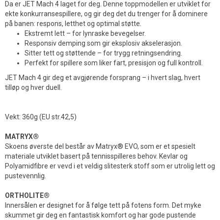
Da er JET Mach 4 laget for deg. Denne toppmodellen er utviklet for
ekte konkurransespillere, og gir deg det du trenger for å dominere
på banen: respons, letthet og optimal støtte.
Ekstremt lett – for lynraske bevegelser.
Responsiv demping som gir eksplosiv akselerasjon.
Sitter tett og støttende – for trygg retningsendring.
Perfekt for spillere som liker fart, presisjon og full kontroll.
JET Mach 4 gir deg et avgjørende forsprang – i hvert slag, hvert
tilløp og hver duell.
Vekt: 360g (EU str.42,5)
MATRYX®
Skoens øverste del består av Matryx® EVO, som er et spesielt
materiale utviklet basert på tennisspilleres behov. Kevlar og
Polyamidfibre er vevd i et veldig slitesterk stoff som er utrolig lett og
pustevennlig.
ORTHOLITE®
Innersålen er designet for å følge tett på fotens form. Det myke
skummet gir deg en fantastisk komfort og har gode pustende