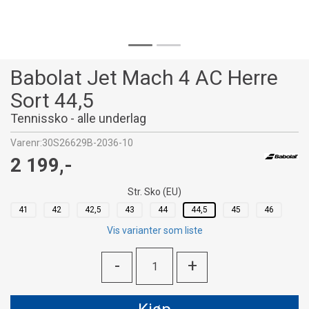
Babolat Jet Mach 4 AC Herre
Sort 44,5
Tennissko - alle underlag
Varenr:
30S26629B-2036-10
2 199,-
Str. Sko (EU)
41
42
42,5
43
44
44,5
45
46
Vis varianter som liste
-
+