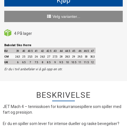
Kjøp
Velg varianter...
4
På lager
Babolat Sko Herre
EU
39
40
40.5
41
42
42.5
43
44
44.5
45
46
46.5
47
CM
24,5
25
25,5
26
26,5
27
27,5
28
28,5
29
29,5
30
30,5
UK
6
6.5
7
7.5
8
8.5
9
9.5
10
10.5
11
11.5
12
Er du i tvil anbefaler vi å gå opp en str.
BESKRIVELSE
JET Mach 4 – tennisskoen for konkurransespillere som spiller med
fart og presisjon.
Er du en spiller som lever for intense dueller og raske bevegelser?