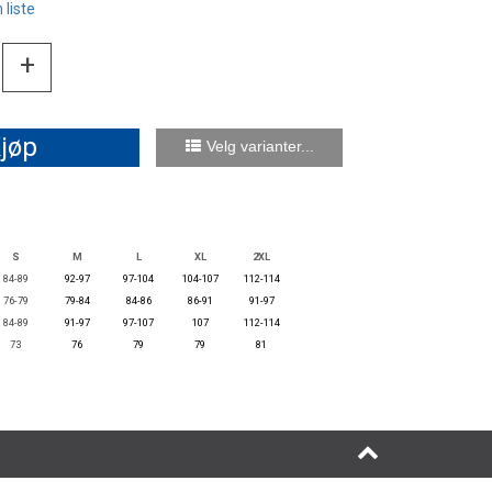
 liste
+
jøp
Velg varianter...
S
M
L
XL
2XL
84-89
92-97
97-104
104-107
112-114
76-79
79-84
84-86
86-91
91-97
84-89
91-97
97-107
107
112-114
73
76
79
79
81