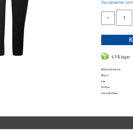
Vis varianter som
-
K
6
På lager
Babolat Herre:
Bryst
Liv
Hofter
Innside Ben