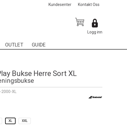
Kundesenter
Kontakt Oss
Logg inn
OUTLET
GUIDE
lay Bukse Herre Sort XL
reningsbukse
-2000-XL
-
XL
XXL