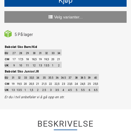
Kjøp
Velg varianter...
5
På lager
Babolat Sko Barn/Kid
EU
27
28
29
30
31
32
33
34
CM
17
17,5
18
18,5
19
19,5
20
21
UK
9
10
11
12
13
13.5
1
2
Babolat Sko Junior/JR
EU
31
32
33
33,5
34
35
35.5
36
36.5
37
38
38.5
39
40
CM
19
19,5
20
20,5
21
21,5
22
22,5
23
23,5
24
24,5
25
25,5
UK
13
13.5
1
1,5
2
2.5
3
3.5
4
4.5
5
5.5
6
6.5
Er du i tvil anbefaler vi å gå opp en str.
BESKRIVELSE