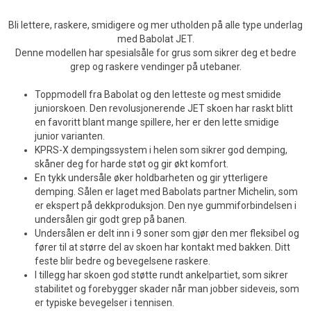
Bli lettere, raskere, smidigere og mer utholden på alle type underlag
med Babolat JET.
Denne modellen har spesialsåle for grus som sikrer deg et bedre
grep og raskere vendinger på utebaner.
Toppmodell fra Babolat og den letteste og mest smidide
juniorskoen. Den revolusjonerende JET skoen har raskt blitt
en favoritt blant mange spillere, her er den lette smidige
junior varianten.
KPRS-X dempingssystem i helen som sikrer god demping,
skåner deg for harde støt og gir økt komfort.
En tykk undersåle øker holdbarheten og gir ytterligere
demping. Sålen er laget med Babolats partner Michelin, som
er ekspert på dekkproduksjon. Den nye gummiforbindelsen i
undersålen gir godt grep på banen.
Undersålen er delt inn i 9 soner som gjør den mer fleksibel og
fører til at større del av skoen har kontakt med bakken. Ditt
feste blir bedre og bevegelsene raskere.
I tillegg har skoen god støtte rundt ankelpartiet, som sikrer
stabilitet og forebygger skader når man jobber sideveis, som
er typiske bevegelser i tennisen.