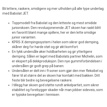
Bli lettere, raskere, smidigere og mer utholden på alle type underlag
med Babolat JET.
Toppmodell fra Babolat og den letteste og mest smidide
juniorskoen. Den revolusjonerende JET skoen har raskt blitt
en favoritt blant mange spillere, her er den lette smidige
junior varianten.
KPRS-X dempingssystem i helen som sikrer god demping,
skåner deg for harde støt og gir økt komfort.
En tykk undersåle øker holdbarheten og gir ytterligere
demping. Sålen er laget med Babolats partner Michelin, som
er ekspert på dekkproduksjon. Den nye gummiforbindelsen i
undersålen gir godt grep på banen.
Undersålen er delt inn i 9 soner som gjør den mer fleksibel og
fører til at større del av skoen har kontakt med bakken. Ditt
feste blir bedre og bevegelsene raskere.
I tillegg har skoen god støtte rundt ankelpartiet, som sikrer
stabilitet og forebygger skader når man jobber sideveis, som
er typiske bevegelser i tennisen.