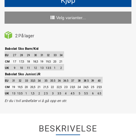
Kjøp
Velg varianter...
2
På lager
Babolat Sko Barn/Kid
EU
27
28
29
30
31
32
33
34
CM
17
17,5
18
18,5
19
19,5
20
21
UK
9
10
11
12
13
13.5
1
2
Babolat Sko Junior/JR
EU
31
32
33
33,5
34
35
35.5
36
36.5
37
38
38.5
39
40
CM
19
19,5
20
20,5
21
21,5
22
22,5
23
23,5
24
24,5
25
25,5
UK
13
13.5
1
1,5
2
2.5
3
3.5
4
4.5
5
5.5
6
6.5
Er du i tvil anbefaler vi å gå opp en str.
BESKRIVELSE