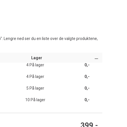
". Lengre ned ser du en liste over de valgte produktene,
Lager
4
På lager
0,-
4
På lager
0,-
5
På lager
0,-
10
På lager
0,-
399,-