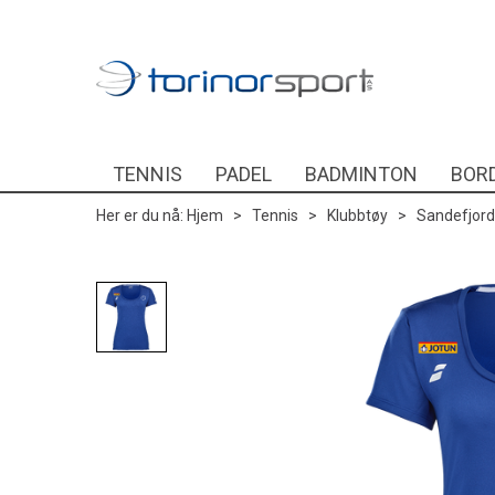
TENNIS
PADEL
BADMINTON
BOR
Her er du nå:
Hjem
>
Tennis
>
Klubbtøy
>
Sandefjord