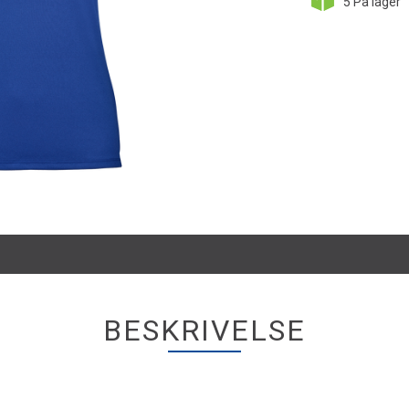
5
På lager
BESKRIVELSE