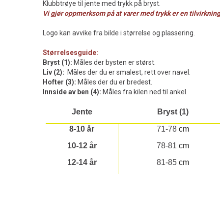
Klubbtrøye til jente med trykk på bryst.
Vi gjør oppmerksom på at varer med trykk er en tilvirknin
Logo kan avvike fra bilde i størrelse og plassering.
Størrelsesguide:
Bryst (1):
Måles der bysten er størst.
Liv (2):
Måles der du er smalest, rett over navel.
Hofter (3):
Måles der du er bredest.
Innside av ben (4):
Måles fra kilen ned til ankel.
Jente
Bryst (1)
8-10 år
71-78
cm
10-12 år
78-81
cm
12-14 år
81-85
cm