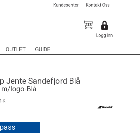
Kundesenter
Kontakt Oss
Logg inn
OUTLET
GUIDE
p Jente Sandefjord Blå
 m/logo-Blå
M-K
lpass