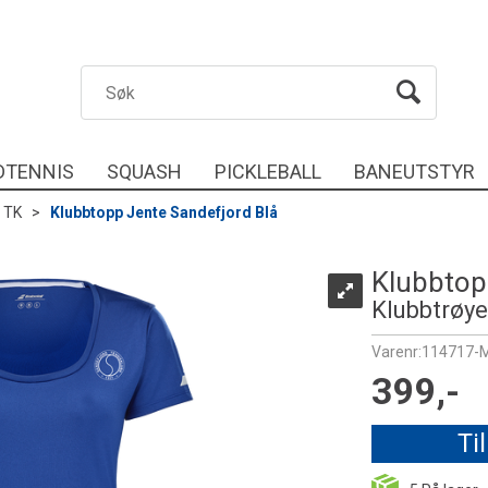
DTENNIS
SQUASH
PICKLEBALL
BANEUTSTYR
 TK
>
Klubbtopp Jente Sandefjord Blå
Klubbtop
Klubbtrøye
Varenr:
114717-
399,-
Ti